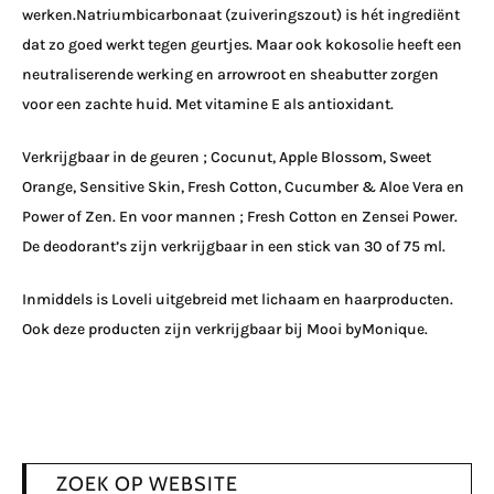
werken.
Natriumbicarbonaat (zuiveringszout) is hét ingrediënt
dat zo goed werkt tegen geurtjes. Maar ook kokosolie heeft een
neutraliserende werking en arrowroot en
sheabutter
zorgen
voor een zachte huid. Met vitamine E als antioxidant.
Verkrijgbaar in de geuren
;
Cocunut
,
Apple
Blossom
,
Sweet
Orange,
Sensitive
Skin
,
Fresh
Cotton
,
Cucumber
&
Aloe
Vera
en
Power of Zen.
En voor mannen ;
Fresh
Cotton
en
Zensei
Power.
De
deodorant’s
zijn verkrijgbaar in een stick van 30 of 75 ml.
Inmiddels is
Loveli
uitgebreid met lichaam
en haar
producten.
Ook deze producten zijn verkrijgbaar bij
Mooi
by
Monique.
ZOEK OP WEBSITE