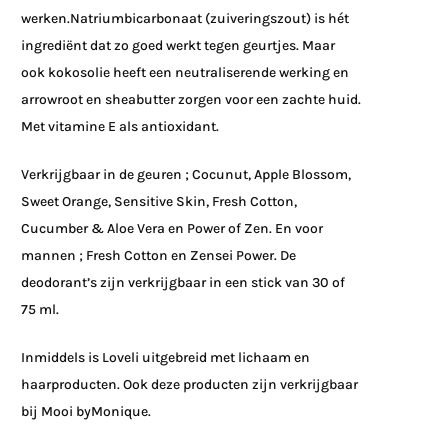
werken.
Natriumbicarbonaat (zuiveringszout) is hét
ingrediënt dat zo goed werkt tegen geurtjes. Maar
ook kokosolie heeft een neutraliserende werking en
arrowroot en
sheabutter
zorgen voor een zachte huid.
Met vitamine E als antioxidant.
Verkrijgbaar in de geuren
;
Cocunut
,
Apple
Blossom
,
Sweet
Orange,
Sensitive
Skin
,
Fresh
Cotton
,
Cucumber
&
Aloe
Vera
en Power of Zen.
En voor
mannen ;
Fresh
Cotton
en
Zensei
Power. De
deodorant’s
zijn verkrijgbaar in een stick van 30 of
75 ml.
Inmiddels is
Loveli
uitgebreid met lichaam
en
haar
producten. Ook deze producten zijn verkrijgbaar
bij
Mooi
by
Monique.