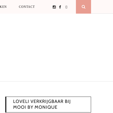
Instagram
Facebook
E-
KEN
CONTACT
Open
mail
Search
Popup
LOVELI VERKRIJGBAAR BIJ
MOOI BY MONIQUE